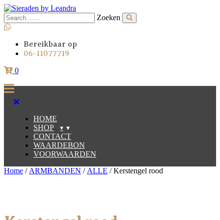
Zoeken
Bereikbaar op
06-11077719
0
HOME
SHOP
▾
CONTACT
ALLE
WAARDEBON
VOORWAARDEN
ARMBANDEN
Home
/
ARMBANDEN
/
ALLE
/ Kerstengel rood
OORBELLEN
KETTINGEN
KIDS