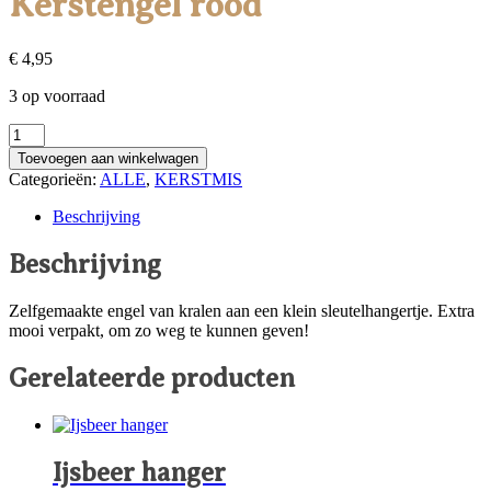
Kerstengel rood
RINGEN
€
4,95
SINTERKLAAS
3 op voorraad
KERSTMIS
Kerstengel
rood
OVERIGE
Toevoegen aan winkelwagen
aantal
Categorieën:
ALLE
,
KERSTMIS
Beschrijving
Beschrijving
Zelfgemaakte engel van kralen aan een klein sleutelhangertje. Extra
mooi verpakt, om zo weg te kunnen geven!
Gerelateerde producten
Ijsbeer hanger